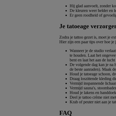
Hij glad aanvoelt, zonder kor
De kleuren weer helder en l
Er geen roodheid of gevoelig
Je tatoeage verzorge
Zodra je tattoo gezet is, moet je e
Hier zijn een paar tips over hoe je
Wanneer je de studio verlaat
te houden. Laat het ongeveer
bent en laat het aan de lucht
De volgende dag kan je na he
de beste aanraden). Maak de t
Houd je tatoeage schoon, dr
Draag loszittende kleding die
Vermijd inspannende lichaa
Vermijd sauna's, stoombade
Houd je lakens en handdoek
Deel je tattoo crème niet m
Krab of peuter niet aan je tatt
FAQ