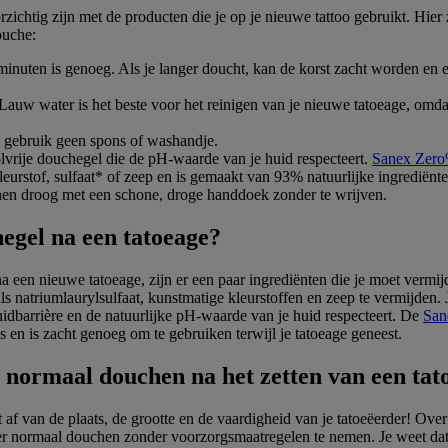
ichtig zijn met de producten die je op je nieuwe tattoo gebruikt. Hier z
ouche:
 minuten is genoeg. Als je langer doucht, kan de korst zacht worden en 
 Lauw water is het beste voor het reinigen van je nieuwe tatoeage, omda
en gebruik geen spons of washandje.
lvrije douchegel die de pH-waarde van je huid respecteert.
Sanex Zero
eurstof, sulfaat* of zeep en is gemaakt van 93% natuurlijke ingrediënt
hen droog met een schone, droge handdoek zonder te wrijven.
hegel na een tatoeage?
a een nieuwe tatoeage, zijn er een paar ingrediënten die je moet vermi
ls natriumlaurylsulfaat, kunstmatige kleurstoffen en zeep te vermijden. 
idbarrière en de natuurlijke pH-waarde van je huid respecteert. De
San
en is zacht genoeg om te gebruiken terwijl je tatoeage geneest.
normaal douchen na het zetten van een tat
af van de plaats, de grootte en de vaardigheid van je tatoeëerder! Ove
er normaal douchen zonder voorzorgsmaatregelen te nemen. Je weet dat 