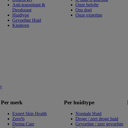
Anti-transpirant &
Onze belofte
Deodorant
Ons doel
Huidtype
Onze expertise
Gevoelige Huid
Kinderen
 >
Per merk
Per huidtype
Expert Skin Health
Normale Huid
Zero%
Droge / zeer droge huid
Derma Care
Gevoelige / zeer gevoelige