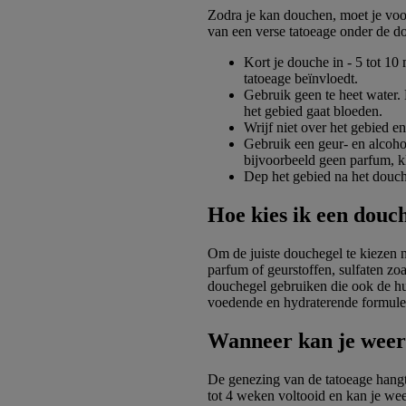
Zodra je kan douchen, moet je voorz
van een verse tatoeage onder de d
Kort je douche in - 5 tot 10
tatoeage beïnvloedt.
Gebruik geen te heet water.
het gebied gaat bloeden.
Wrijf niet over het gebied 
Gebruik een geur- en alcoho
bijvoorbeeld geen parfum, kl
Dep het gebied na het douc
Hoe kies ik een douc
Om de juiste douchegel te kiezen n
parfum of geurstoffen, sulfaten zoa
douchegel gebruiken die ook de hu
voedende en hydraterende formules 
Wanneer kan je weer 
De genezing van de tatoeage hangt 
tot 4 weken voltooid en kan je we