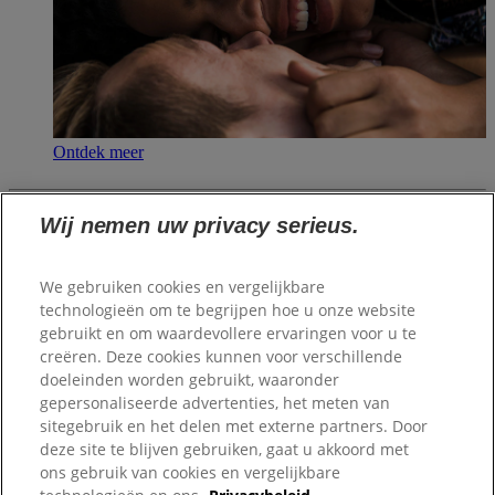
Ontdek meer
OVER SANEX
Wij nemen uw privacy serieus.
PRODUCTEN
LEGAL AND CONTACT
We gebruiken cookies en vergelijkbare
technologieën om te begrijpen hoe u onze website
Maak verbinding
gebruikt en om waardevollere ervaringen voor u te
creëren. Deze cookies kunnen voor verschillende
doeleinden worden gebruikt, waaronder
Sitemap
gepersonaliseerde advertenties, het meten van
sitegebruik en het delen met externe partners. Door
Onze gebruiksvoorwaarden
deze site te blijven gebruiken, gaat u akkoord met
ons gebruik van cookies en vergelijkbare
Legal