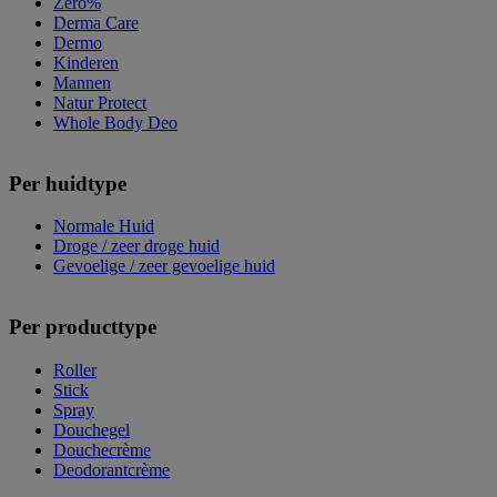
Zero%
Derma Care
Dermo
Kinderen
Mannen
Natur Protect
Whole Body Deo
Per huidtype
Normale Huid
Droge / zeer droge huid
Gevoelige / zeer gevoelige huid
Per producttype
Roller
Stick
Spray
Douchegel
Douchecrème
Deodorantcrème