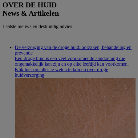
OVER DE HUID
News & Artikelen
Laatste nieuws en deskundig advies
De verzorging van de droge huid: oorzaken, behandeling en
preventie
Een droge huid is een veel voorkomende aandoening die
ongemakkelijk kan zijn en op elke leeftijd kan voorkomen.
Klik hier om alles te weten te komen over droge
huidverzorging