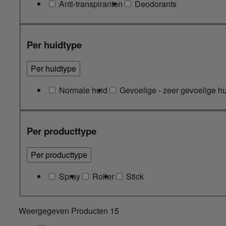
Anti-transpiranten
Deodorants
Per huidtype
Per huidtype
Normale huid
Gevoelige - zeer gevoelige h
Per producttype
Per producttype
Spray
Roller
Stick
Weergegeven Producten
15