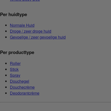
Per huidtype
Normale Huid
Droge / zeer droge huid
Gevoelige / zeer gevoelige huid
Per producttype
Roller
Stick
Spray
Douchegel
Douchecrème
Deodorantcrème