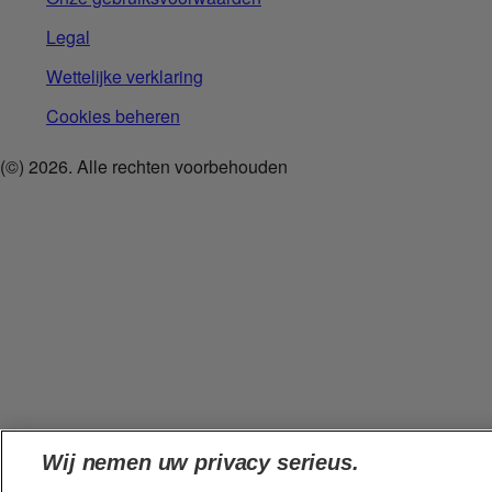
Legal
Wettelijke verklaring
Cookies beheren
(©)
2026
. Alle rechten voorbehouden
Wij nemen uw privacy serieus.