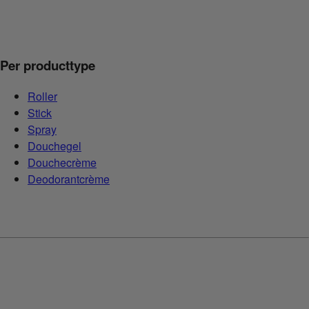
Per producttype
Roller
Stick
Spray
Douchegel
Douchecrème
Deodorantcrème