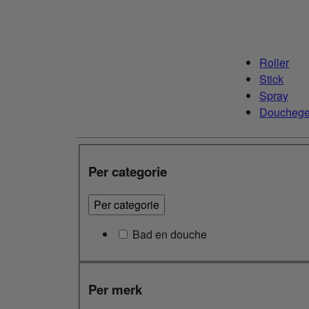
Roller
Stick
Spray
Douchege
Per categorie
Per categorie
Bad en douche
Per merk