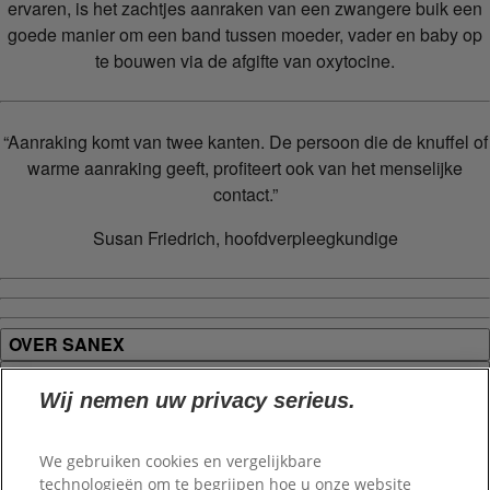
ervaren, is het zachtjes aanraken van een zwangere buik een
goede manier om een band tussen moeder, vader en baby op
te bouwen via de afgifte van oxytocine.
“Aanraking komt van twee kanten. De persoon die de knuffel of
warme aanraking geeft, profiteert ook van het menselijke
contact.”
Susan Friedrich, hoofdverpleegkundige
OVER SANEX
PRODUCTEN
Wij nemen uw privacy serieus.
LEGAL AND CONTACT
We gebruiken cookies en vergelijkbare
Maak verbinding
technologieën om te begrijpen hoe u onze website