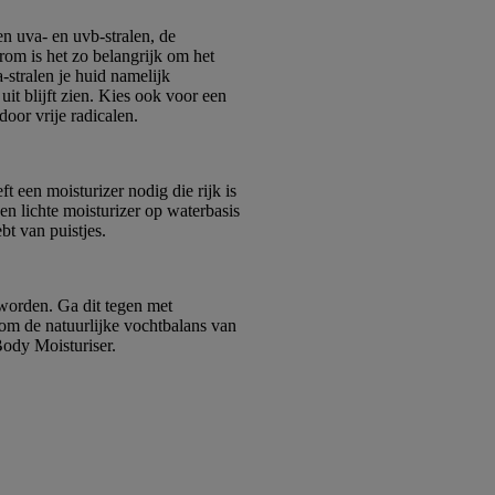
en uva- en uvb-stralen, de
rom is het zo belangrijk om het
-stralen je huid namelijk
it blijft zien. Kies ook voor een
oor vrije radicalen.
t een moisturizer nodig die rijk is
een lichte moisturizer op waterbasis
ebt van puistjes.
 worden. Ga dit tegen met
om de natuurlijke vochtbalans van
Body Moisturiser.