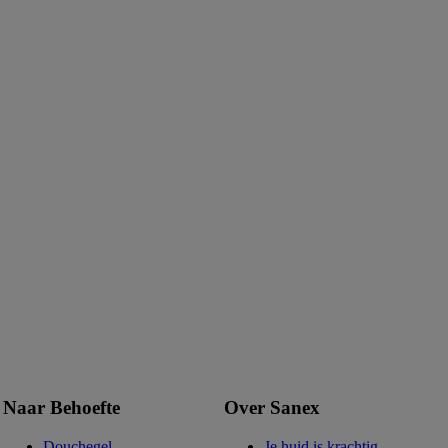
Naar Behoefte
Over Sanex
Douchegel
Je huid is krachtig