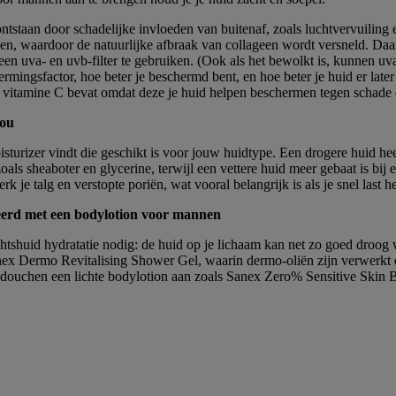
ontstaan door schadelijke invloeden van buitenaf, zoals luchtvervuiling 
en, waardoor de natuurlijke afbraak van collageen wordt versneld. Daa
een uva- en uvb-filter te gebruiken. (Ook als het bewolkt is, kunnen uva
ingsfactor, hoe beter je beschermd bent, en hoe beter je huid er later u
s vitamine C bevat omdat deze je huid helpen beschermen tegen schade d
jou
isturizer vindt die geschikt is voor jouw huidtype. Een drogere huid heef
oals sheaboter en glycerine, terwijl een vettere huid meer gebaat is bij 
k je talg en verstopte poriën, wat vooral belangrijk is als je snel last h
eerd met een bodylotion voor mannen
zichtshuid hydratatie nodig: de huid op je lichaam kan net zo goed droog
ex Dermo Revitalising Shower Gel, waarin dermo-oliën zijn verwerkt 
et douchen een lichte bodylotion aan zoals Sanex Zero% Sensitive Skin 