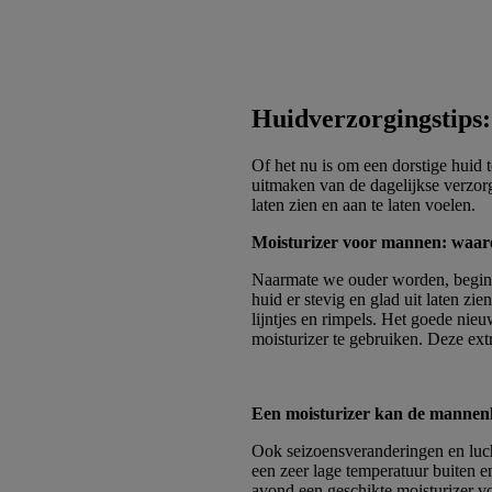
Huidverzorgingstips
Of het nu is om een dorstige huid t
uitmaken van de dagelijkse verzorg
laten zien en aan te laten voelen.
Moisturizer voor mannen: waaro
Naarmate we ouder worden, begint o
huid er stevig en glad uit laten zi
lijntjes en rimpels. Het goede nieu
moisturizer te gebruiken. Deze ext
Een moisturizer kan de mannen
Ook seizoensveranderingen en luch
een zeer lage temperatuur buiten 
avond een geschikte moisturizer v