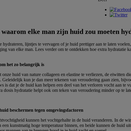
: waarom elke man zijn huid zou moeten hy
e hydrateren, lijntjes te vervagen of je huid prettiger aan te laten voele
ing van elke man. Lees verder om te ontdekken hoe extra hydratatie kan
m het zo belangrijk is
nze huid van nature collageen en elastine te verliezen, de eiwitten die
en. Geleidelijk kun je dan meer tekenen van veroudering gaan zien, bijvo
ws is dat je de huid kan helpen een deel van het verloren vocht aan te v
ra dosis hydratatie helpt ook om teken van veroudering minder op te lat
huid beschermen tegen omgevingsfactoren
tvochtigheid kunnen het vochtgehalte in de huid veranderen. In de win
en een kunstmatig hoge temperatuur binnen, en beide kunnen de huid ui
oor mannen aan te brengen houd je je huid zacht en soepel.