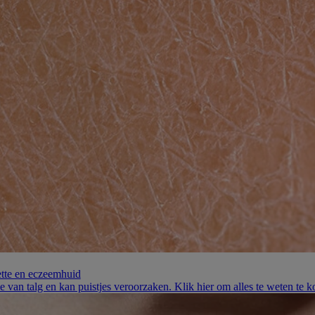
ette en eczeemhuid
e van talg en kan puistjes veroorzaken. Klik hier om alles te weten te 