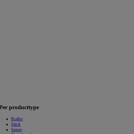
Per producttype
Roller
Stick
Spray