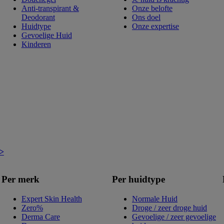
Anti-transpirant &
Onze belofte
Deodorant
Ons doel
Huidtype
Onze expertise
Gevoelige Huid
Kinderen
 >
Per merk
Per huidtype
Expert Skin Health
Normale Huid
Zero%
Droge / zeer droge huid
Derma Care
Gevoelige / zeer gevoelige