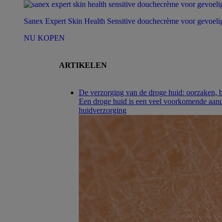
Sanex Expert Skin Health Sensitive douchecrème voor gevoeli
NU KOPEN
ARTIKELEN
De verzorging van de droge huid: oorzaken, 
Een droge huid is een veel voorkomende aando
huidverzorging