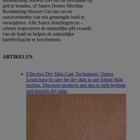
Moisturising Shower Gel om de hydratatie op
peil te houden, of Sanex Dermo Micellar
Revitalizing Shower Gel om vet en
onzuiverheden van een gemengde huid te
verwijderen. Alle Sanex douchegels en -
crèmes respecteren de natuurlijke pH-waarde
van de huid en helpen de natuurlijke
barrièrefunctie te beschermen.
ARTIKELEN
Effective Dry Skin Care Techniques | Sanex
Learn how to care for dry skin in our About Skin
section. Discover products and tips to help hydrate
and nourish dry skin.