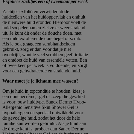
Exfolieer zachtjes een of tweemaal per week
Zachtjes exfoliëren verwijdert dode
huidcellen van het huidoppervlak en onthult
de nieuwere huid eronder. Hierdoor voelt de
huid soepeler aan en ziet ze er weer stralend
uit. Je kunt dit onder de douche doen, met
een mild exfoliërende douchegel of scrub.
Als je ook graag een scrubhandschoen
gebruikt, zorg er dan voor dat je niet
overdrijft, want te veel scrubben geeft irritatie
en ontdoet de huid van essentiële vetten. Een
of twee keer per week is voldoende, en zorgt
voor een gehydrateerde en stralende huid.
Waar moet je je lichaam mee wassen?
Om je huid in topconditie te houden, kies je
een douchecrème, -gel of -zeep die geschikt
is voor jouw huidtype. Sanex Dermo Hypo-
Allergenic Sensitive Skin Shower Gel is
hypoallergeen en speciaal ontwikkeld voor
de gevoelige huid, zodat het door de hele
familie kan worden gebruikt. Als je huid aan
de droge kant is, probeer dan Sanex Dermo