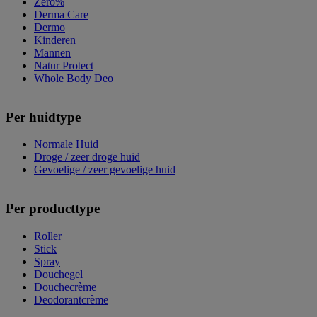
Zero%
Derma Care
Dermo
Kinderen
Mannen
Natur Protect
Whole Body Deo
Per huidtype
Normale Huid
Droge / zeer droge huid
Gevoelige / zeer gevoelige huid
Per producttype
Roller
Stick
Spray
Douchegel
Douchecrème
Deodorantcrème