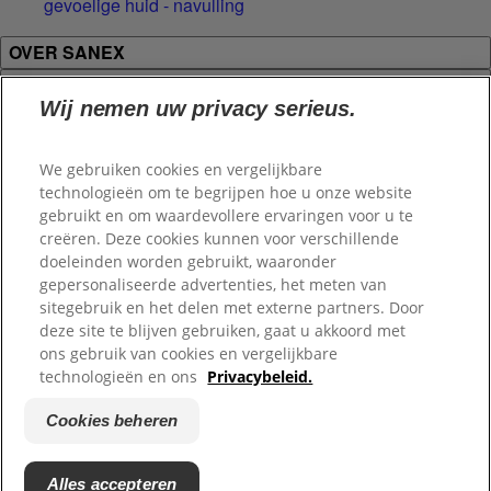
gevoelige huid - navulling
OVER SANEX
PRODUCTEN
Wij nemen uw privacy serieus.
LEGAL AND CONTACT
We gebruiken cookies en vergelijkbare
Maak verbinding
technologieën om te begrijpen hoe u onze website
gebruikt en om waardevollere ervaringen voor u te
creëren. Deze cookies kunnen voor verschillende
doeleinden worden gebruikt, waaronder
Sitemap
gepersonaliseerde advertenties, het meten van
sitegebruik en het delen met externe partners. Door
Onze gebruiksvoorwaarden
deze site te blijven gebruiken, gaat u akkoord met
ons gebruik van cookies en vergelijkbare
Legal
technologieën en ons
Privacybeleid.
Wettelijke verklaring
Cookies beheren
Cookies beheren
Alles accepteren