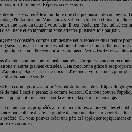
ant environ 15 minutes. Répétez si nécessaire.
 autre bon vieux remède à tout faire que chaque maison devrait avoir. Il 
oulage l'inflammation. Vous pouvez soit vous traiter en buvant quelques
jouter une tasse ou deux à votre bain. Il peut également être utilisé com
 d'eau tiède et en tapotant la zone affectée plusieurs fois par jour.
largement considéré comme l'un des meilleurs remèdes de la nature pour
angeaisons, avec ses propriétés antimicrobiennes et anti-inflammatoir
 et appliquer le gel directement sur votre peau. Vous devriez ressentir son
ns d'avoine sont un autre remède naturel et sûr qui est souvent recomma
isons et autres plaintes cutanées. Cela fonctionne grâce à ses propriété
t d'ajouter quelques tasses de flocons d'avoine à votre bain et, pour plu
 de bicarbonate de soude.
 bien connu pour ses propriétés anti-inflammatoires. Râpez du gingembr
afé de miel à ceci et prenez-le comme boisson. Ou vous pouvez l'appliq
 en l'appliquant directement sur la zone de la peau qui démange.
t de puissantes propriétés anti-inflammatoires, antioxydantes et antihi
joutez une cuillère à café de poudre de curcuma dans un verre de lait ch
as préféré. Ou vous pouvez créer une pâte et l'appliquer topiquement en 
oudre de curcuma.