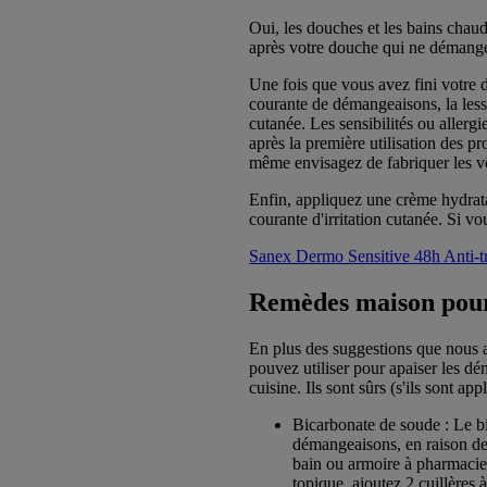
Oui, les douches et les bains chau
après votre douche qui ne démangen
Une fois que vous avez fini votre 
courante de démangeaisons, la lessi
cutanée. Les sensibilités ou allerg
après la première utilisation des p
même envisagez de fabriquer les v
Enfin, appliquez une crème hydrata
courante d'irritation cutanée. Si v
Sanex Dermo Sensitive 48h Anti-tr
Remèdes maison pour
En plus des suggestions que nous 
pouvez utiliser pour apaiser les d
cuisine. Ils sont sûrs (s'ils sont a
Bicarbonate de soude : Le b
démangeaisons, en raison de 
bain ou armoire à pharmacie
topique, ajoutez 2 cuillères