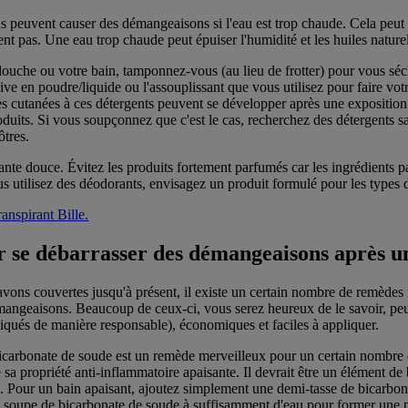
ds peuvent causer des démangeaisons si l'eau est trop chaude. Cela peut
t pas. Une eau trop chaude peut épuiser l'humidité et les huiles naturel
douche ou votre bain, tamponnez-vous (au lieu de frotter) pour vous séch
ve en poudre/liquide ou l'assouplissant que vous utilisez pour faire votre
ies cutanées à ces détergents peuvent se développer après une expositio
roduits. Si vous soupçonnez que c'est le cas, recherchez des détergents 
ôtres.
nte douce. Évitez les produits fortement parfumés car les ingrédients 
ous utilisez des déodorants, envisagez un produit formulé pour les types 
anspirant Bille.
 se débarrasser des démangeaisons après u
avons couvertes jusqu'à présent, il existe un certain nombre de remède
émangeaisons. Beaucoup de ceux-ci, vous serez heureux de le savoir, peu
ppliqués de manière responsable), économiques et faciles à appliquer.
icarbonate de soude est un remède merveilleux pour un certain nombre d
sa propriété anti-inflammatoire apaisante. Il devrait être un élément de
. Pour un bain apaisant, ajoutez simplement une demi-tasse de bicarbo
 à soupe de bicarbonate de soude à suffisamment d'eau pour former une p