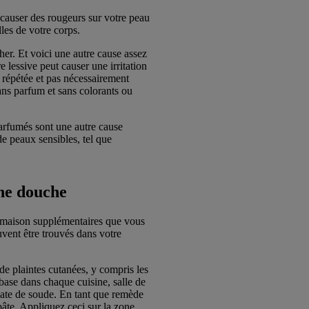
 causer des rougeurs sur votre peau
les de votre corps.
er. Et voici une autre cause assez
 lessive peut causer une irritation
n répétée et pas nécessairement
sans parfum et sans colorants ou
parfumés sont une autre cause
de peaux sensibles, tel que
ne douche
s maison supplémentaires que vous
vent être trouvés dans votre
e plaintes cutanées, y compris les
 base dans chaque cuisine, salle de
nate de soude. En tant que remède
âte. Appliquez ceci sur la zone