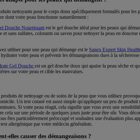
its nettoyants pour le corps doux spécifiquement formulés pour les pe
ère dont votre peau fonctionne naturellement :
el Douche Nourrissant
est le gel douche idéal pour les peaux qui déman
le et sans sulfates, colorants ou savon pour nettoyer la peau en douceur e
ez utiliser pour une peau qui démange est le
Sanex Expert Skin Healt
hydrater votre peau et prévenir les démangeaisons dues à la sécheresse
drate Gel Douche
est un gel douche doux qui apaise la peau sèche et q
éries sur votre peau et cible les mauvaises.
es produits de nettoyage ou de soins de la peau que vous utilisez provo
omicile. Un test cutané est aussi simple qu'appliquer un peu de produit 
 minutes. Si votre peau réagit, cela signifie que vous avez une sensibilit
re cela sur une période de quelques jours juste pour être sûr. Vous déco
vous êtes particulièrement préoccupé et souhaitez une évaluation plus a
 test allergénique par votre médecin généraliste.
nt-elles causer des démangeaisons ?