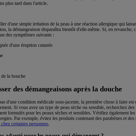
 plus tard dans l'article.
ler d'une simple irritation de la peau à une réaction allergique qui laiss
tion, la démangeaison disparaîtra bientôt d'elle-même. Si, en revanche, c
l'un des symptômes suivants :
née d'une éruption cutanée
me
t de la bouche
ser des démangeaisons après la douche
as d'une condition médicale sous-jacente, la première chose à faire est 
llement. Si vous avez un type de peau sèche ou sensible, recherchez des
nt formulés pour les peaux sèches et sensibles. Vérifiez également les 
llergies. Par exemple, évitez les produits contenant des parabènes et des
s chez certaines personnes
.
plus adapté pour les peaux qui démangent ?