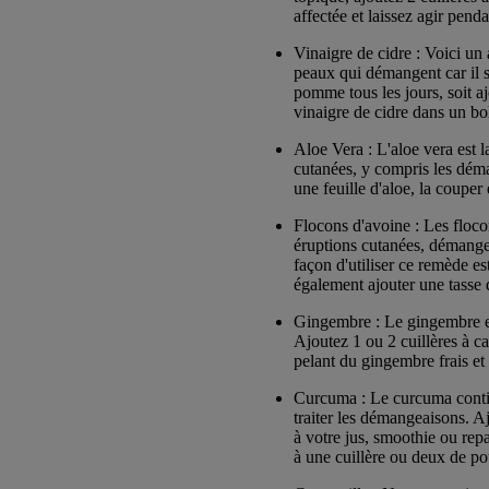
affectée et laissez agir pend
Vinaigre de cidre : Voici un
peaux qui démangent car il s
pomme tous les jours, soit a
vinaigre de cidre dans un bol
Aloe Vera : L'aloe vera est 
cutanées, y compris les dém
une feuille d'aloe, la couper
Flocons d'avoine : Les floco
éruptions cutanées, démangea
façon d'utiliser ce remède es
également ajouter une tasse
Gingembre : Le gingembre est
Ajoutez 1 ou 2 cuillères à c
pelant du gingembre frais et
Curcuma : Le curcuma contien
traiter les démangeaisons. A
à votre jus, smoothie ou rep
à une cuillère ou deux de p