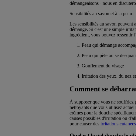
démangeaisons - nous en discuterons
Sensibilités au savon et à la peau
Les sensibilités au savon peuvent al
démange. Si c'est une simple irrita
ingrédient, vous pouvez ressentir 
Peau qui démange accompag
Peau qui pèle ou se desqua
Gonflement du visage
Irritation des yeux, du nez e
Comment se débarras
À supposer que vous ne souffriez p
nettoyants que vous utilisez actue
crèmes pour la douche spécifiqueme
causes possibles d'irritation ou d'a
pour causer des
irritations cutanée
Quel est le gel douche le 