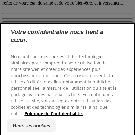
reflet de votre état de santé et de votre bien-être, et inversement.
À PROPOS DE SANEX
PRODUITS
Votre confidentialité nous tient à
JURIDIQUE ET CONTACT
cœur.
Connectez-vous
Nous utilisons des cookies et des technologies
similaires pour comprendre votre utilisation de
notre site web et créer des expériences plus
enrichissantes pour vous. Ces cookies peuvent être
Sitemap
utilisés à différentes fins, notamment la publicité
Mentions légales
personnalisée, la mesure de l'utilisation du site et le
partage avec des partenaires tiers. En continuant à
Conditions d'utilisation
utiliser ce site, vous acceptez notre utilisation des
cookies et des technologies similaires, ainsi que
Gérer les cookies
notre
Politique de Confidentialité.
Politique de protection de la vie privée
Gérer les cookies
(©)
2026
. Alle rechten voorbehouden