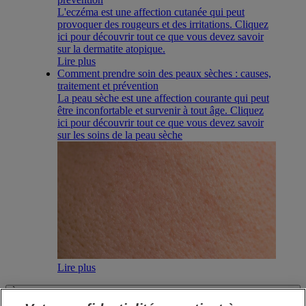
L'eczéma est une affection cutanée qui peut
provoquer des rougeurs et des irritations. Cliquez
ici pour découvrir tout ce que vous devez savoir
sur la dermatite atopique.
Lire plus
Comment prendre soin des peaux sèches : causes,
traitement et prévention
La peau sèche est une affection courante qui peut
être inconfortable et survenir à tout âge. Cliquez
ici pour découvrir tout ce que vous devez savoir
sur les soins de la peau sèche
Lire plus
À PROPOS DE SANEX