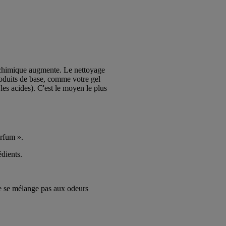
é chimique augmente. Le nettoyage
roduits de base, comme votre gel
 les acides). C'est le moyen le plus
arfum ».
dients.
ne se mélange pas aux odeurs