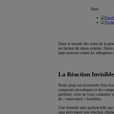
Deel
Dans le monde des soins de la peau
un facteur de stress externe. Alors
lutte souvent contre les allergène
La Réaction Invisibl
Notre peau est recouverte d'un éc
composés alcooliques et des compo
parfumé, vous ne vous contentez pa
de « mauvaises » bactéries.
Une formule sans parfum telle qu
sans provoquer une réaction chimiq