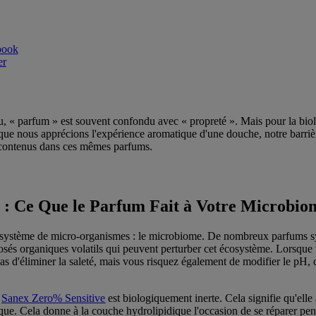
, « parfum » est souvent confondu avec « propreté ». Mais pour la biol
 que nous apprécions l'expérience aromatique d'une douche, notre barrièr
s contenus dans ces mêmes parfums.
e : Ce Que le Parfum Fait à Votre Microbio
osystème de micro-organismes : le microbiome. De nombreux parfums s
sés organiques volatils qui peuvent perturber cet écosystème. Lorsque
s d'éliminer la saleté, mais vous risquez également de modifier le pH, c
e
Sanex Zero% Sensitive
est biologiquement inerte. Cela signifie qu'elle
ue. Cela donne à la couche hydrolipidique l'occasion de se réparer pen