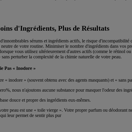
ins d'Ingrédients, Plus de Résultats
innombrables sérums et ingrédients actifs, le risque d'incompatibilit
 neutre de votre routine. Minimiser le nombre d'ingrédients dans vos p
n lorsque vous utilisez ultérieurement d'autres actifs (comme le rétinol ou
 sans perturber la complexité de la chimie naturelle de votre peau.
ie Pas « Inodore »
ntre « inodore » (souvent obtenu avec des agents masquants) et « sans p
ro%, nous n'ajoutons aucune substance pour masquer l'odeur des ingré
 base douce et propre des ingrédients eux-mêmes.
votre peau est une « toile vierge ». Votre propre parfum ou déodorant 
 qui leur permet de sentir plus pur