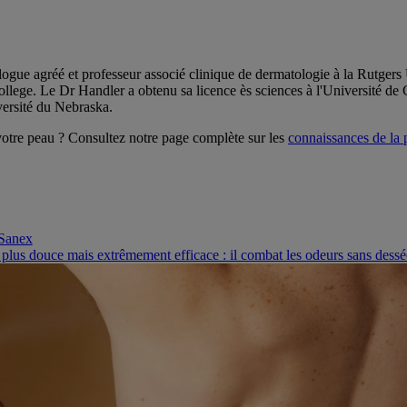
ogue agréé et professeur associé clinique de dermatologie à la Rutger
ege. Le Dr Handler a obtenu sa licence ès sciences à l'Université de C
versité du Nebraska.
votre peau ? Consultez notre page complète sur les
connaissances de la
 Sanex
 plus douce mais extrêmement efficace : il combat les odeurs sans desséch