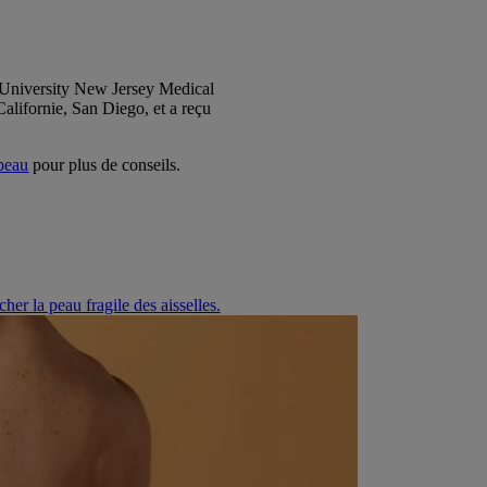
s University New Jersey Medical
alifornie, San Diego, et a reçu
 peau
pour plus de conseils.
er la peau fragile des aisselles.