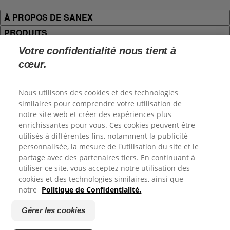
À PROPOS DE SANEX
PRODUITS
JURIDIQUE ET CONTACT
Votre confidentialité nous tient à
cœur.
Connectez-vous
Nous utilisons des cookies et des technologies
similaires pour comprendre votre utilisation de
notre site web et créer des expériences plus
enrichissantes pour vous. Ces cookies peuvent être
Sitemap
utilisés à différentes fins, notamment la publicité
Mentions légales
personnalisée, la mesure de l'utilisation du site et le
partage avec des partenaires tiers. En continuant à
Conditions d'utilisation
utiliser ce site, vous acceptez notre utilisation des
cookies et des technologies similaires, ainsi que
Gérer les cookies
notre
Politique de Confidentialité.
Politique de protection de la vie privée
Gérer les cookies
(©)
2026
. Alle rechten voorbehouden