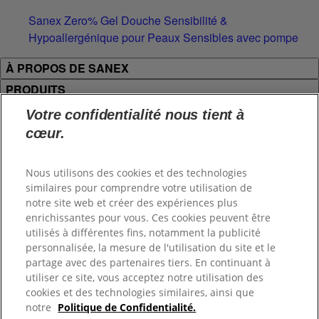
Sanex Zero% Gel Douche Sensibilité &
Hypoallergénique pour Peaux Sensibles avec pompe
À PROPOS DE SANEX
PRODUITS
JURIDIQUE ET CONTACT
Votre confidentialité nous tient à
cœur.
Connectez-vous
Nous utilisons des cookies et des technologies
similaires pour comprendre votre utilisation de
notre site web et créer des expériences plus
enrichissantes pour vous. Ces cookies peuvent être
Sitemap
utilisés à différentes fins, notamment la publicité
Mentions légales
personnalisée, la mesure de l'utilisation du site et le
partage avec des partenaires tiers. En continuant à
Conditions d'utilisation
utiliser ce site, vous acceptez notre utilisation des
cookies et des technologies similaires, ainsi que
Gérer les cookies
notre
Politique de Confidentialité.